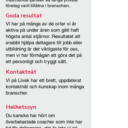
individanpassar schema och aktiviteter 
företag varit tillåtna i branschen.
och ser om det behövs  specifika 
Goda resultat
insatser, till exempel karriärvägledning. 
Privata företag och icke vinstdrivande 
Vi har på många av de orter vi är
organisationer kan ansöka om att bli 
aktiva på under åren som gått haft
godkänd som leverantör. Ett företag 
högsta antal stjärnor. Resultatet att
som har avtal som leverantör inom 
snabbt hjälpa deltagare till jobb eller
utbildning är det viktigaste för oss,
Rusta och Matcha kan också ha 
men vi har förmågan att göra det på
underleverantörer under samma 
ett personligt och tryggt sätt.
företagsnamn.
Kontaktnät
Vi på Livek har ett brett, uppdaterat
kontaktnät och kunskap inom många
branscher.
Helhetssyn
Du kanske har hört om
överbelastade coacher som inte har