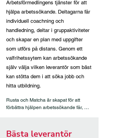
Arbetsförmedlingens tjänster för att
hjälpa arbetssökande. Deltagarna får
individuell coachning och
handledning, deltar i gruppaktiviteter
och skapar en plan med uppgifter
som utförs på distans. Genom ett
valfrihetssytem kan arbetssökande
själv välja vilken leverantör som bäst
kan stötta dem i att söka jobb och
hitta utbildning.
Rusta och Matcha är skapat för att 
förbättra hjälpen arbetssökande får, 
syftet är att systemet ska ge tydliga 
incitament för leverantörer att prestera 
goda resultat. I Rusta och Matcha 2, 
Bästa leverantör
som är den senaste versionen, går 