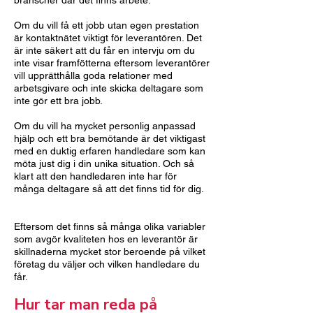
branscher där det finns arbete.
Om du vill få ett jobb utan egen prestation
är kontaktnätet viktigt för leverantören. Det
är inte säkert att du får en intervju om du
inte visar framfötterna eftersom leverantörer
vill upprätthålla goda relationer med
arbetsgivare och inte skicka deltagare som
inte gör ett bra jobb.
Om du vill ha mycket personlig anpassad
hjälp och ett bra bemötande är det viktigast
med en duktig erfaren handledare som kan
möta just dig i din unika situation. Och så
klart att den handledaren inte har för
många deltagare så att det finns tid för dig.
Eftersom det finns så många olika variabler
som avgör kvaliteten hos en leverantör är
skillnaderna mycket stor beroende på vilket
företag du väljer och vilken handledare du
får.
Hur tar man reda på