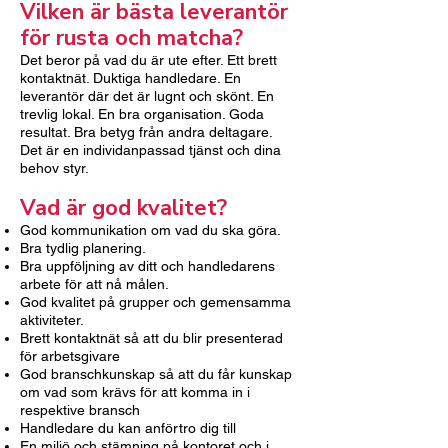
Vilken är bästa leverantör
för rusta och matcha?
Det beror på vad du är ute efter. Ett brett
kontaktnät. Duktiga handledare. En
leverantör där det är lugnt och skönt. En
trevlig lokal. En bra organisation. Goda
resultat. Bra betyg från andra deltagare.
Det är en individanpassad tjänst och dina
behov styr.
Vad är god kvalitet?
God kommunikation om vad du ska göra.
Bra tydlig planering.
Bra uppföljning av ditt och handledarens
arbete för att nå målen.
God kvalitet på grupper och gemensamma
aktiviteter.
Brett kontaktnät så att du blir presenterad
för arbetsgivare
God branschkunskap så att du får kunskap
om vad som krävs för att komma in i
respektive bransch
Handledare du kan anförtro dig till
En miljö och stämning på kontoret och i