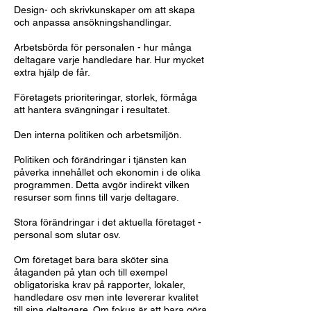
Design- och skrivkunskaper om att skapa
och anpassa ansökningshandlingar.
Arbetsbörda för personalen - hur många
deltagare varje handledare har. Hur mycket
extra hjälp de får.
Företagets prioriteringar, storlek, förmåga
att hantera svängningar i resultatet.
Den interna politiken och arbetsmiljön.
Politiken och förändringar i tjänsten kan
påverka innehållet och ekonomin i de olika
programmen. Detta avgör indirekt vilken
resurser som finns till varje deltagare.
Stora förändringar i det aktuella företaget -
personal som slutar osv.
Om företaget bara bara sköter sina
åtaganden på ytan och till exempel
obligatoriska krav på rapporter, lokaler,
handledare osv men inte levererar kvalitet
till sina deltagare. Om fokus är att bara göra