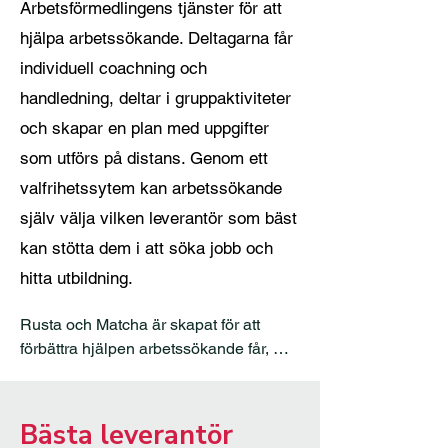
Arbetsförmedlingens tjänster för att
hjälpa arbetssökande. Deltagarna får
individuell coachning och
handledning, deltar i gruppaktiviteter
och skapar en plan med uppgifter
som utförs på distans. Genom ett
valfrihetssytem kan arbetssökande
själv välja vilken leverantör som bäst
kan stötta dem i att söka jobb och
hitta utbildning.
Rusta och Matcha är skapat för att 
förbättra hjälpen arbetssökande får, 
syftet är att systemet ska ge tydliga 
incitament för leverantörer att prestera 
goda resultat. I Rusta och Matcha 2, 
Bästa leverantör
som är den senaste versionen, går 