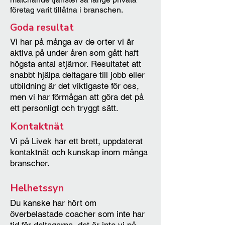
individanpassar schema och aktiviteter 
företag varit tillåtna i branschen.
och ser om det behövs  specifika 
Goda resultat
insatser, till exempel karriärvägledning. 
Privata företag och icke vinstdrivande 
Vi har på många av de orter vi är
organisationer kan ansöka om att bli 
aktiva på under åren som gått haft
godkänd som leverantör. Ett företag 
högsta antal stjärnor. Resultatet att
som har avtal som leverantör inom 
snabbt hjälpa deltagare till jobb eller
utbildning är det viktigaste för oss,
Rusta och Matcha kan också ha 
men vi har förmågan att göra det på
underleverantörer under samma 
ett personligt och tryggt sätt.
företagsnamn.
Kontaktnät
Vi på Livek har ett brett, uppdaterat
kontaktnät och kunskap inom många
branscher.
Helhetssyn
Du kanske har hört om
överbelastade coacher som inte har