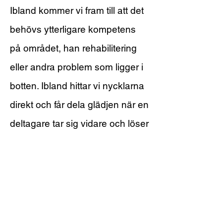
Ibland kommer vi fram till att det
behövs ytterligare kompetens
på området, han rehabilitering
eller andra problem som ligger i
botten. Ibland hittar vi nycklarna
direkt och får dela glädjen när en
deltagare tar sig vidare och löser
upp knutar som suttit fast under
många år. Vi vill verkligen att du
ska lyckas, ta chansen att ta del
av vårt omfattande stöd.